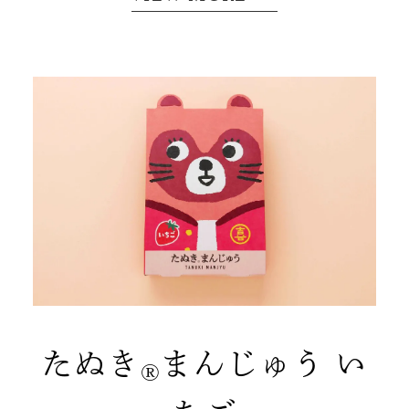
たぬき
まんじゅう い
®