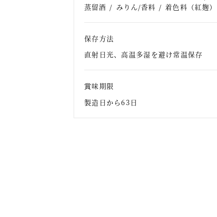
蒸留酒
みりん/香料
着色料（紅麹）
保存方法
直射日光、高温多湿を避け常温保存
賞味期限
製造日から63日