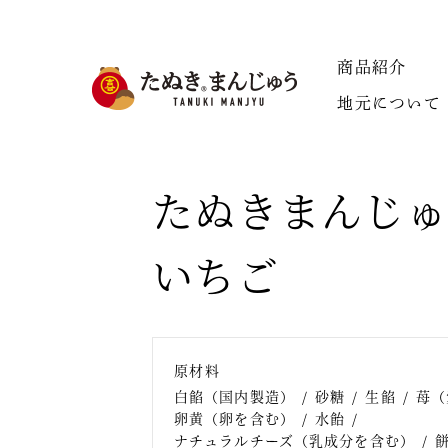
商品紹介
地元について
たぬきまんじゅ
いちご
原材料
白餡（国内製造）
砂糖
生餡
苺（
卵黄（卵を含む）
水飴
ナチュラルチーズ（乳成分を含む）